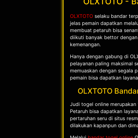
OLXTOTO - Ba
OLXTOTO
selaku bandar ter
jelas pemain dapatkan melalui
membuat petaruh bisa senant
diikuti banyak bettor denga
kemenangan.
Hanya dengan gabung di OLXT
pelayanan paling maksimal se
memuaskan dengan segala pel
pemain bisa dapatkan layana
OLXTOTO Bandar 
Judi togel online merupakan 
Petaruh bisa dapatkan layan
pertaruhan seru di situs res
dilakukan kapanpun dan dim
Melalui
bandar togel online
O