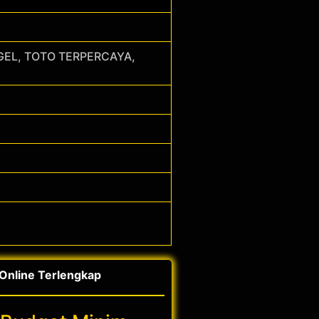
GEL, TOTO TERPERCAYA,
Online Terlengkap