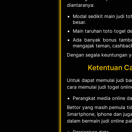
diantaranya:
Modal sedikit main judi t
besar.
Main taruhan toto togel d
Ada banyak bonus tamba
mengajak teman, cashback
Dengan segala keuntungan yan
Ketentuan C
Untuk dapat memulai judi ba
cara memulai judi togel onlin
Perangkat media online da
Bettor yang masih pemula ti
Smartphone, Iphone dan juga
dalam bermain judi online pa
Persiapkan data