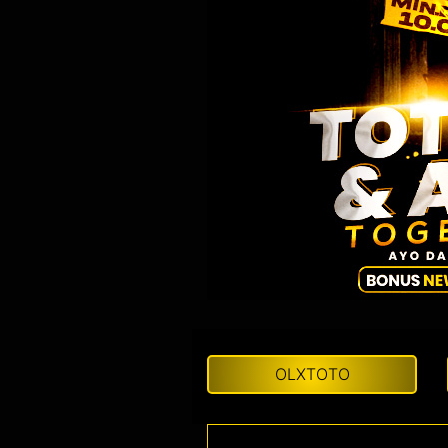
OLXTOTO