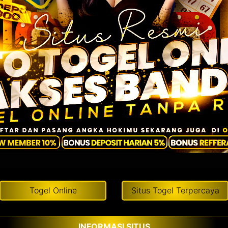
Togel Online
Situs Togel Terpercaya
INFORMASI SITUS