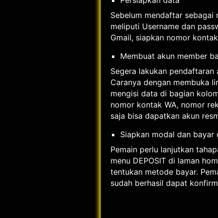
Sebelum mendaftar sebagai m
meliputi Username dan passw
Gmail, siapkan nomor kontak 
Membuat akun member ba
Segera lakukan pendaftaran
Caranya dengan membuka link
mengisi data di bagian kolo
nomor kontak WA, nomor reke
saja bisa dapatkan akun resm
Siapkan modal dan bayar 
Pemain perlu lanjutkan taha
menu DEPOSIT di laman home
tentukan metode bayar. Pema
sudah berhasil dapat konfir